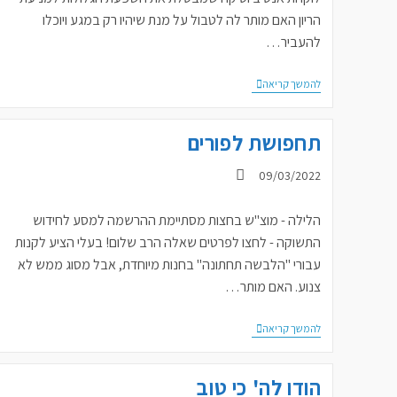
הריון האם מותר לה לטבול על מנת שיהיו רק במגע ויוכלו
להעביר…
האם
להמשך קריאה
יש
מצווה
לטבול
תחפושת לפורים
על
אף
שלא
פורסם:
09/03/2022
יכולים
לקיים
יחסים?
הלילה - מוצ"ש בחצות מסתיימת ההרשמה למסע לחידוש
התשוקה - לחצו לפרטים שאלה הרב שלום! בעלי הציע לקנות
עבורי "הלבשה תחתונה" בחנות מיוחדת, אבל מסוג ממש לא
צנוע. האם מותר…
תחפושת
להמשך קריאה
לפורים
הודו לה' כי טוב