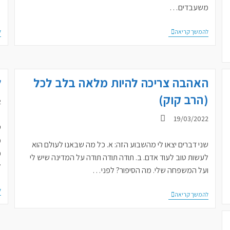
משעבדים…
…
פסח
להמשך קריאה
ל
–
השחרור
מהשעבוד
מעשה
ידינו
האהבה צריכה להיות מלאה בלב לכל
ל
(הרב קוק)
פ
2
פורסם:
19/03/2022
י
מ
שני דברים יצאו לי מהשבוע הזה: א. כל מה שבאנו לעולם הוא
פ
לעשות טוב לעוד אדם. ב. תודה תודה תודה על המדינה שיש לי
ל
ועל המשפחה שלי. מה הסיפור? לפני…
ל
האהבה
להמשך קריאה
צריכה
להיות
מלאה
בלב