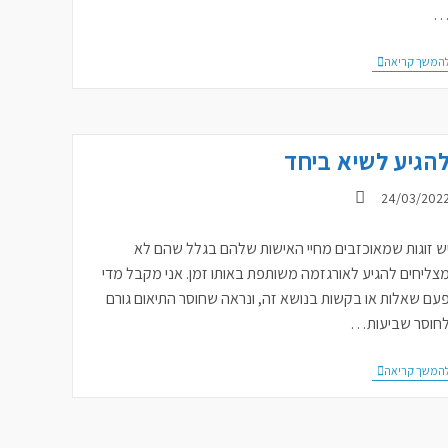
דיבורים
המשך קריאה
גסים
הגיע לשיא ביחד
ורסם:
24/03/202
ש זוגות שמאוכזבים מחיי האישות שלהם בגלל שהם לא
צליחים להגיע לאורגזמה משותפת באותו זמן. אני מקבל מדי
עם שאלות או בקשות בנושא זה, ונראה שחוסר התיאום גורם
חוסר שביעות…
להגיע
המשך קריאה
לשיא
ביחד