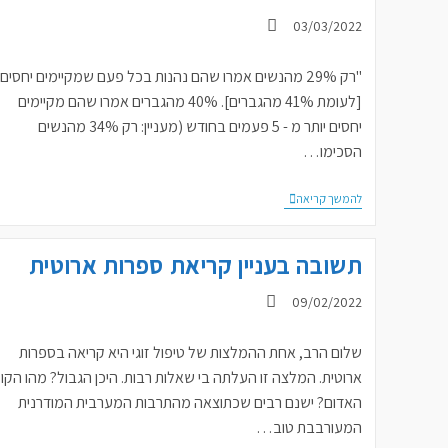
פורסם:
03/03/2022
"רק 29% מהנשים אמרו שהם נהנות בכל פעם שמקיימים יחסים
[לעומת 41% מהגברים]. 40% מהגברים אמרו שהם מקיימים
יחסים יותר מ - 5 פעמים בחודש (מעניין: רק 34% מהנשים
הסכימו…
הודו
להמשך קריאה
לה'
כי
טוב
תשובה בעניין קריאת ספרות ארוטית
פורסם:
09/02/2022
שלום הרב, אחת ההמלצות של טיפול זוגי היא קריאה בספרות
ארוטית. המלצה זו העלתה בי שאלות רבות. היכן הגבול? מהו הקו
האדום? ישנם רבים שכתוצאה מהתרבות המערבית המודרנית
המעורבבת טוב…