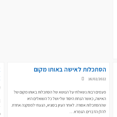
לכל
(הרב
קוק)
הסתכלות לאישה באותו מקום
א
א
פורסם:
16/02/2022
פ
2
פעמים רבות נשאלתי על הנושא של הסתכלות באותו מקום של
האישה, כאשר הנחת היסוד שלי ושל כל השואלים היא
א
שההסתכלות אסורה. לאחר העיון בסוגיא, הגעתי למסקנה אחרת.
ז
להלן הדברים. הגמרא…
(