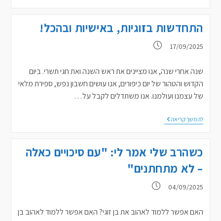
של
אלי
שרעבי
התחדשות בזוגיות, באישיות ובהכל!
על
זוגיות
במנהרות
פורסם:
17/09/2025
של
חמס
שנה אחרי שנה, אנו מציינים את ראש השנה ואת חגי תשרי. ביום
הקדוש והטהור של יום כיפורים, אנו עושים חשבון נפש, ספירת מלאי
של עצמנו ועולמנו. אנו משתדלים לקבל על…
התחדשות
להמשך קריאה
בזוגיות,
באישיות
ובהכל!
כשהרב שלי אמר לי: "עם סיכויים כאלה
– לא מתחתנים"
פורסם:
04/09/2025
האם אפשר ללמוד לאהוב את בן זוגי? האם אפשר ללמוד לאהוב בן