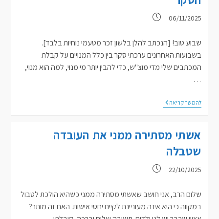
–
חלק
פורסם:
06/11/2025
שני
שבוע טוב! [הנכתב להלן בלשון זכר מטעמי נוחיות בלבד].
בשבועות האחרונים ערכתי סקר בין כלל המנויים על קבלת
המכתבים שלי מדי מוצ"ש, כדי להבין יותר מי מנוי, למה הוא מנוי,
…
הסקר
להמשך קריאה
הגדול
–
שיתוף
אשתי מסתירה ממני את העובדה
עמכם
בממצאי
שטבלה
הסקר
פורסם:
22/10/2025
שלום הרב, אני חושב שאשתי מסתירה ממני כשהיא הולכת לטבול
במקווה כי היא אינה מעוניינת לקיים יחסי אישות. האם זה מותר?
אציין שכבר יש לנו ילדים. תשובה שלום וברכה, קיבלתי…