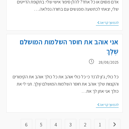
אדם מסוים או כל אחד? להלן סיפור אישי שלי: בתקופת הדייטים
שלי, יצאתי לכתשעה מפגשים עם בחורה נפלאה.…
כשהרב
להמשך קריאה
שלי
אמר
לי:
אני אוהב את חוסר השלמות המושלם
"עם
סיכויים
שֶׁלָּךְ
כאלה
–
לא
פורסם:
28/08/2025
מתחתנים"
כל כולי, ג'ון לג'נד כי כל כולי אוהב את כל כולך אוהב את הקימורים
והקצוות שלך אוהב את חוסר השלמות המושלם שֶׁלָּךְ. תני לי את
כולך אני אתן לך את…
אני
להמשך קריאה
אוהב
את
חוסר
השלמות
6
5
4
3
2
1
מעבר לעמוד הקודם
המושלם