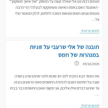
פעמים רבות פנו אלי שאלה קשה על הפסוק: "ואל אישך תשוקתך"
- האמנם? האם באמת האישה משתוקקת לבעלה? הרי הרבה
פעמים אנחנו רואים מציאות הפוכה לחלוטין. להלן המאמר שלי
על…
ואל
להמשך קריאה
אישך
תשוקתך
–
תובנה של אלי שרעבי על זוגיות
האמנם?
במנהרות של חמס
פורסם:
09/10/2025
את המסר הבא כתבתי לפני חג סוכות ולפני שהתבשרנו בשורה
טובה על חתימת הסכם להחזרת החטופים מאת הרשעים בעזה.
עד שיגיעו דברים אילו אליכם, אני מקווה שאכן החטופים כבר בבית.
…
תובנה
להמשך קריאה