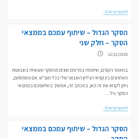
כשהוא
להמשך קריאה
לא
מוכן
להתנשק
הסקר הגדול – שיתוף עמכם בממצאי
הסקר – חלק שני
פורסם:
12/11/2025
במאמר הקודם, שיתפתי בפרטים שונים מהסקר שעשיתי בשבועות
האחרונים בין קוראי הגיליון השבועי שלי בכל מוצ"ש. אם פספסתם,
ניתן לקרוא את זה כאן. במכתב זה, אמשיך בשיתופכם בממצאי
הסקר. גיל:…
הסקר
להמשך קריאה
הגדול
–
שיתוף
הסקר הגדול – שיתוף עמכם בממצאי
עמכם
בממצאי
הסקר
הסקר