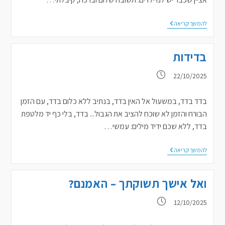
אשתי
להמשך קריאה
מסתירה
ממני
את
בדידות
העובדה
שטבלה
פורסם:
22/10/2025
בדד בדד, במשעול אל האין בדד, בנתיב ללא כלום בדד, עם הזמן
הבורח והזמן לא שוכח להציב את הגבול... בדד, בלי כף יד מלטפת
בדד, ללא שכם ידיד מילים: עמשי…
בדידות
להמשך קריאה
ואל אישך תשוקתך – האמנם?
פורסם:
12/10/2025